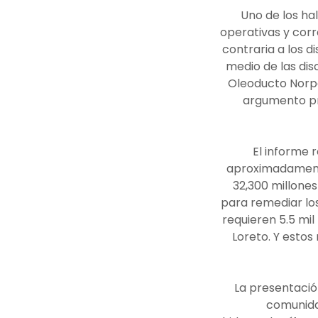
Uno de los ha
operativas y corr
contraria a los d
medio de las dis
Oleoducto Norpe
argumento pri
El informe 
aproximadamente 
32,300 millones
para remediar los
requieren 5.5 mi
Loreto. Y estos
La presentació
comunida