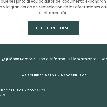
, quienes junto al equipo autor del documento expondrán
 y la gran deuda en remediación de las afectaciones ca
contaminación.
LEE EL INFORME
¿Quiénes Somos?
Lee el informe
El lanzamiento
Co
LAS SOMBRAS DE LOS HIDROCARBUROS
IDROCARBUROS - TODOS LOS
DOS.