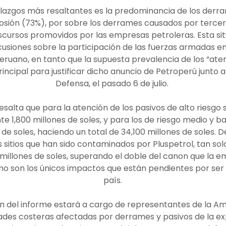
llazgos más resaltantes es la predominancia de los derra
osión (73%), por sobre los derrames causados por tercer
iscursos promovidos por las empresas petroleras. Esta si
cusiones sobre la participación de las fuerzas armadas en
ruano, en tanto que la supuesta prevalencia de los “aten
ncipal para justificar dicho anuncio de Petroperú junto al
Defensa, el pasado 6 de julio.
resalta que para la atención de los pasivos de alto riesgo 
1,800 millones de soles, y para los de riesgo medio y baj
 de soles, haciendo un total de 34,100 millones de soles.
 sitios que han sido contaminados por Pluspetrol, tan solo 
l millones de soles, superando el doble del canon que la 
 no son los únicos impactos que están pendientes por ser
país.
n del informe estará a cargo de representantes de la Am
des costeras afectadas por derrames y pasivos de la ex